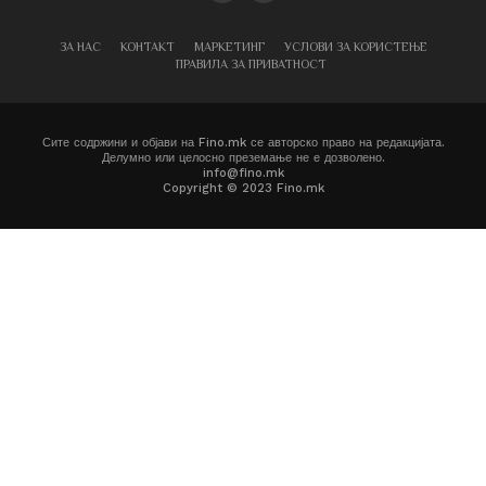
ЗА НАС
КОНТАКТ
МАРКЕТИНГ
УСЛОВИ ЗА КОРИСТЕЊЕ
ПРАВИЛА ЗА ПРИВАТНОСТ
Сите содржини и објави на Fino.mk се авторско право на редакцијата.
Делумно или целосно преземање не е дозволено.
info@fino.mk
Copyright © 2023 Fino.mk