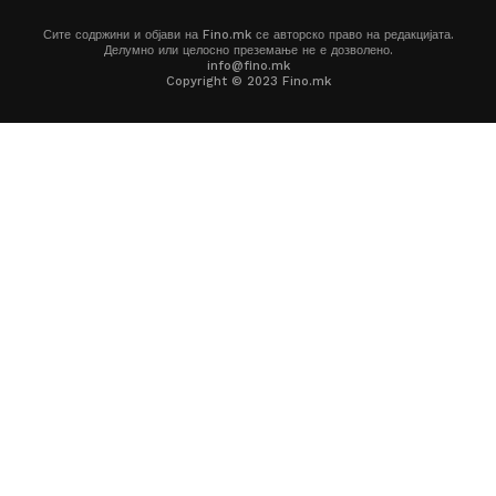
Сите содржини и објави на Fino.mk се авторско право на редакцијата.
Делумно или целосно преземање не е дозволено.
info@fino.mk
Copyright © 2023 Fino.mk