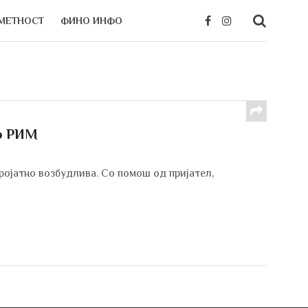
МЕТНОСТ
ФИНО ИНФО
во РИМ
ројатно возбудлива. Со помош од пријател,