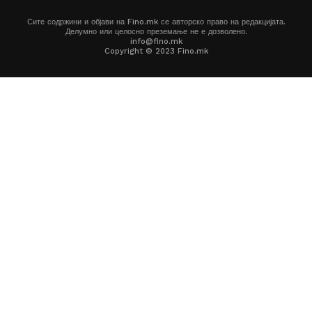
Сите содржини и објави на Fino.mk се авторско право на редакцијата.
Делумно или целосно преземање не е дозволено.
info@fino.mk
Copyright © 2023 Fino.mk