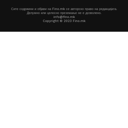
Сите содржини и објави на Fino.mk се авторско право на редакцијата.
Делумно или целосно преземање не е дозволено.
info@fino.mk
Copyright © 2023 Fino.mk