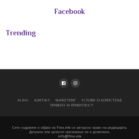
Facebook
Trending
ЗА НАС
КОНТАКТ
МАРКЕТИНГ
УСЛОВИ ЗА КОРИСТЕЊЕ
ПРАВИЛА ЗА ПРИВАТНОСТ
Сите содржини и објави на Fino.mk се авторско право на редакцијата.
Делумно или целосно преземање не е дозволено.
info@fino.mk