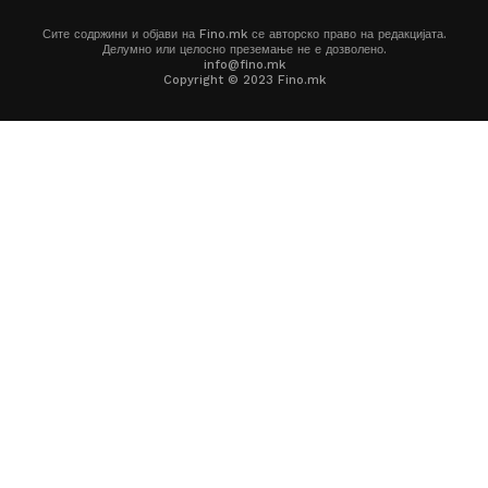
Сите содржини и објави на Fino.mk се авторско право на редакцијата.
Делумно или целосно преземање не е дозволено.
info@fino.mk
Copyright © 2023 Fino.mk