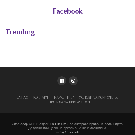
Facebook
Trending
ЗА НАС
КОНТАКТ
МАРКЕТИНГ
УСЛОВИ ЗА КОРИСТЕЊЕ
ПРАВИЛА ЗА ПРИВАТНОСТ
Сите содржини и објави на Fino.mk се авторско право на редакцијата.
Делумно или целосно преземање не е дозволено.
info@fino.mk