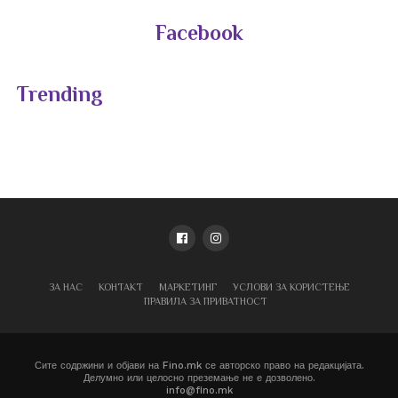
Facebook
Trending
ЗА НАС
КОНТАКТ
МАРКЕТИНГ
УСЛОВИ ЗА КОРИСТЕЊЕ
ПРАВИЛА ЗА ПРИВАТНОСТ
Сите содржини и објави на Fino.mk се авторско право на редакцијата.
Делумно или целосно преземање не е дозволено.
info@fino.mk