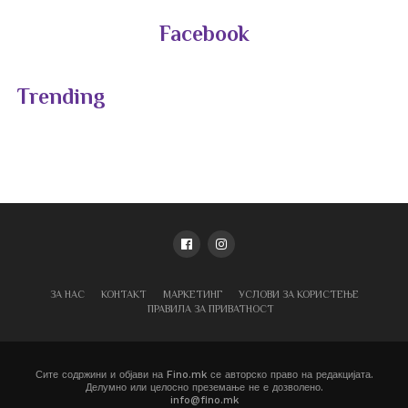
Facebook
Trending
ЗА НАС
КОНТАКТ
МАРКЕТИНГ
УСЛОВИ ЗА КОРИСТЕЊЕ
ПРАВИЛА ЗА ПРИВАТНОСТ
Сите содржини и објави на Fino.mk се авторско право на редакцијата.
Делумно или целосно преземање не е дозволено.
info@fino.mk