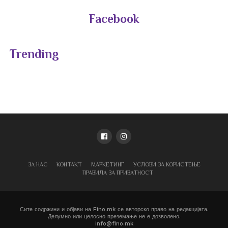
Facebook
Trending
ЗА НАС
КОНТАКТ
МАРКЕТИНГ
УСЛОВИ ЗА КОРИСТЕЊЕ
ПРАВИЛА ЗА ПРИВАТНОСТ
Сите содржини и објави на Fino.mk се авторско право на редакцијата.
Делумно или целосно преземање не е дозволено.
info@fino.mk