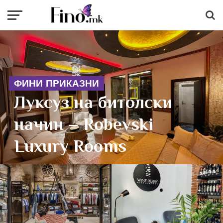
ФИНИ ПРИКАЗНИ
Луксуз на битолски
начин – Robevski
Luxury Rooms