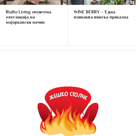
Rialto Living опуштена
WINE BERRY – Една
елеганција на
поинаква винска приказна
мајоркански начин